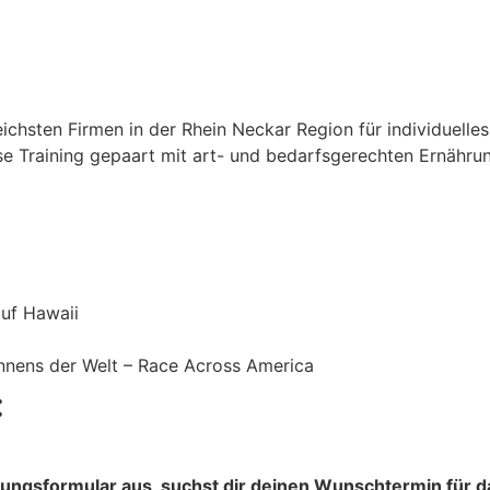
chsten Firmen in der Rhein Neckar Region für individuelles
gse Training gepaart mit art- und bedarfsgerechten Ernähru
auf Hawaii
nnens der Welt – Race Across America
:
erbungsformular aus, suchst dir deinen Wunschtermin für 