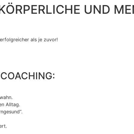
E KÖRPERLICHE UND M
erfolgreicher als je zuvor!
 COACHING:
nwahn.
n Alltag.
rngesund“.
rt.