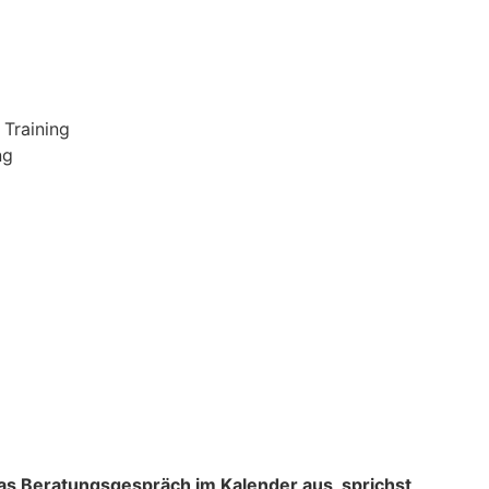
 Training
ng
das Beratungsgespräch im Kalender aus, sprichst