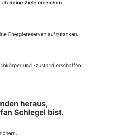
urch
deine Ziele erreichen
.
ne Energiereserven aufzutanken.
schkörper und -zustand erschaffen.
inden heraus,
an Schlegel bist.
ichern.